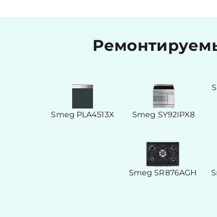
Ремонтируемы
S
Smeg PLA4513X
Smeg SY92IPX8
Smeg SR876AGH
S