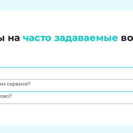
ы на
часто задаваемые
во
ем сервисе?
тово?