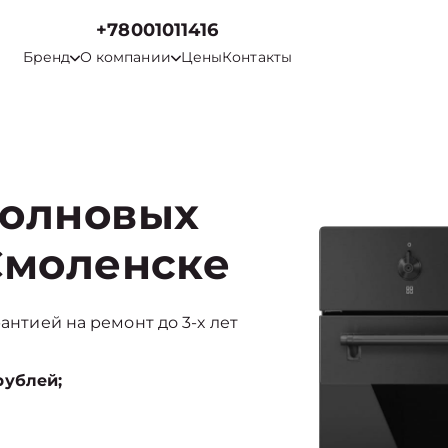
+78001011416
Бренд
О компании
Цены
Контакты
волновых
Смоленске
рантией на ремонт до 3-х лет
рублей;