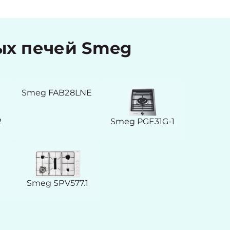
ых печей Smeg
Smeg FAB28LNE
2
Smeg PGF31G-1
Smeg SPV577.1