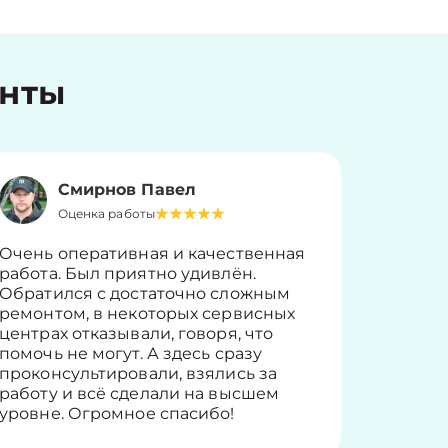
енты
Смирнов Павел
Оценка работы
О
Очень оперативная и качественная
Работу 
работа. Был приятно удивлён.
вопросы
Обратился с достаточно сложным
такие п
ремонтом, в некоторых сервисных
только 
центрах отказывали, говоря, что
информ
помочь не могут. А здесь сразу
оставит
проконсультировали, взялись за
здорово
работу и всё сделали на высшем
уровне. Огромное спасибо!