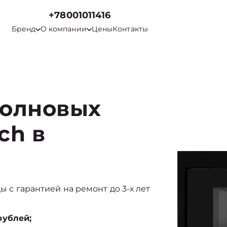
+78001011416
Бренд
О компании
Цены
Контакты
волновых
ch в
ды с гарантией на ремонт до 3-х лет
рублей;