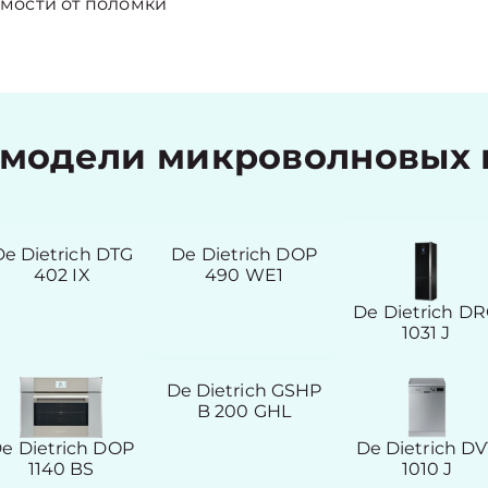
мости от поломки
модели микроволновых пе
De Dietrich DTG
De Dietrich DOP
402 IX
490 WE1
De Dietrich D
1031 J
De Dietrich GSHP
B 200 GHL
e Dietrich DOP
De Dietrich D
1140 BS
1010 J