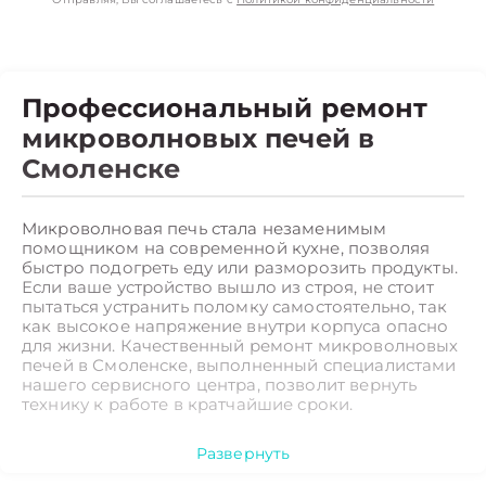
Профессиональный ремонт
микроволновых печей в
Смоленске
Микроволновая печь стала незаменимым
помощником на современной кухне, позволяя
быстро подогреть еду или разморозить продукты.
Если ваше устройство вышло из строя, не стоит
пытаться устранить поломку самостоятельно, так
как высокое напряжение внутри корпуса опасно
для жизни. Качественный ремонт микроволновых
печей в Смоленске, выполненный специалистами
нашего сервисного центра, позволит вернуть
технику к работе в кратчайшие сроки.
Какие неисправности ремонт
Развернуть
микроволновых печей мы