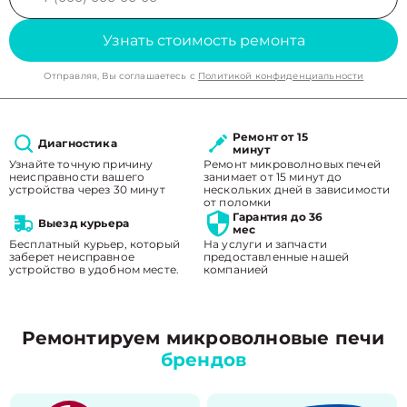
Узнать стоимость ремонта
Отправляя, Вы соглашаетесь с
Политикой конфиденциальности
Ремонт от 15
Диагностика
минут
Узнайте точную причину
Ремонт микроволновых печей
неисправности вашего
занимает от 15 минут до
устройства через 30 минут
нескольких дней в зависимости
от поломки
Гарантия до 36
Выезд курьера
мес
Бесплатный курьер, который
На услуги и запчасти
заберет неисправное
предоставленные нашей
устройство в удобном месте.
компанией
Ремонтируем микроволновые печи
брендов